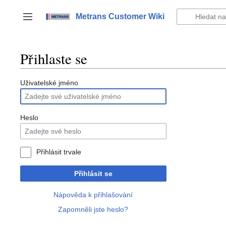
Přeskočit
na
Metrans Customer Wiki
Přepnout postranní panel
obsah
Přihlaste se
Uživatelské jméno
Heslo
Přihlásit trvale
Přihlásit se
Nápověda k přihlašování
Zapomněli jste heslo?